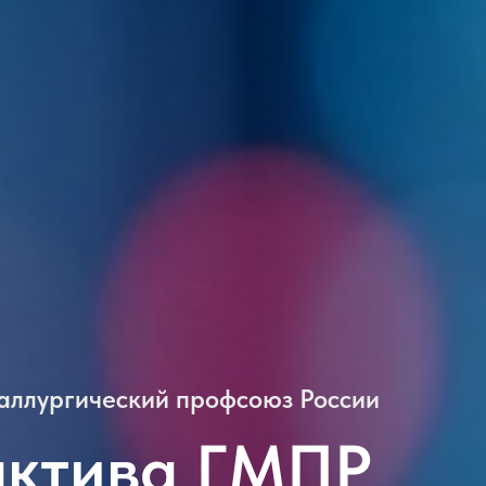
аллургический профсоюз России
актива ГМПР