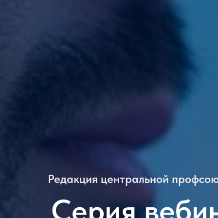
Редакция центральной профсою
Серия веби